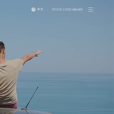
中文
STOCK CODE:688680