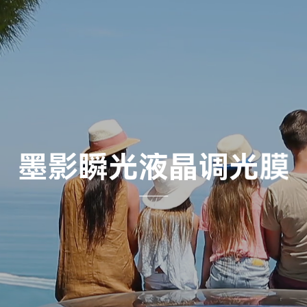
墨
影
瞬
光
液
晶
调
光
膜