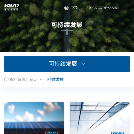
中文
STOCK CODE:688680
可
持
续
发
展
可持续发展
你的位置：
首页
可持续发展