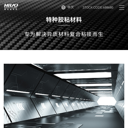
中文
STOCK CODE:688680
特
种
胶
粘
材
料
专为解决异质材料复合粘接而生