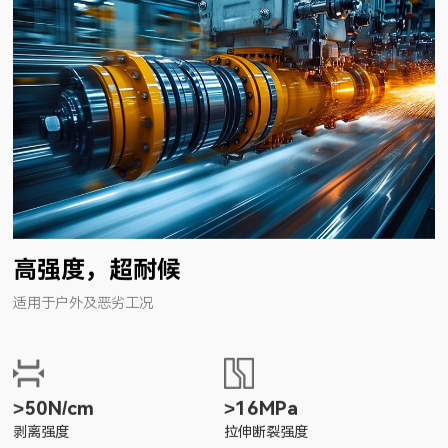
高强度，超耐候
适用于户外及恶劣工况
>50N/cm
>16MPa
剥离强度
拉伸断裂强度