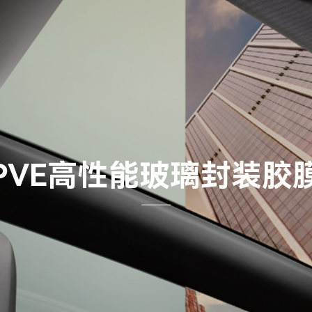
P
V
E
高
性
能
玻
璃
封
装
胶