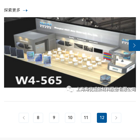
国际博览中心（上海浦东新区龙阳路2345号）隆重举行。SNEC光伏展览
会是全球最为专业的...
探索更多
8
9
10
11
12