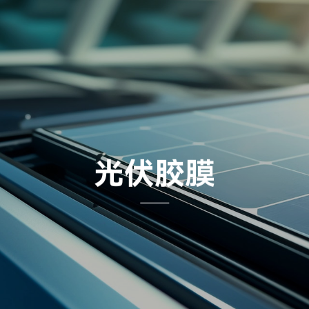
光
伏
胶
膜