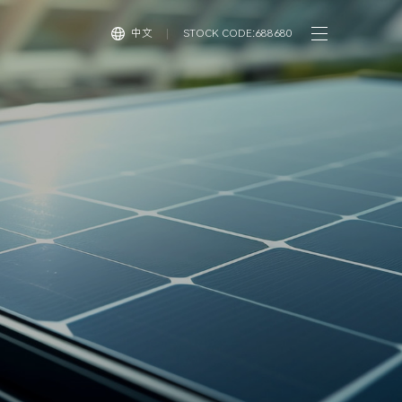
中文
STOCK CODE:688680